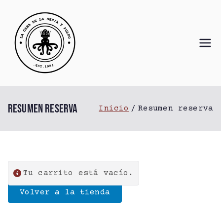
Saltar
al
contenido
La Casa de
Restaurante en Valladolid
la Sepia y
el Pulpo
Resumen reserva
Inicio
Resumen reserva
Tu carrito está vacío.
Volver a la tienda