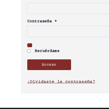
O
Contraseña
*
b
l
i
g
Recuérdame
a
t
Acceso
o
r
¿Olvidaste la contraseña?
i
o