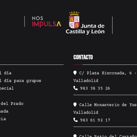
Contacto
l día
C/ Plaza Rinconada, 6 ·
l día para grupos
Valladolid
pecial
983 38 35 26
 del Prado
Calle Monasterio de Yus
nada
Valladolid
cia
983 61 92 17