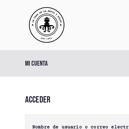
Saltar
al
contenido
La Casa 
Restaurante en Valla
Mi cuenta
Acceder
Nombre de usuario o correo elect